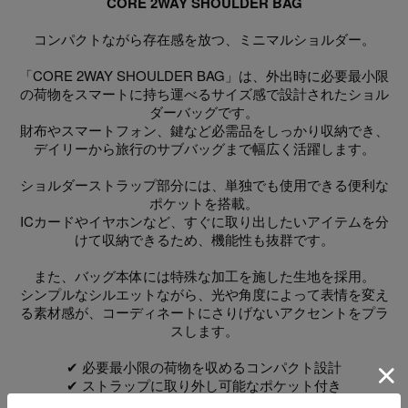
CORE 2WAY SHOULDER BAG
コンパクトながら存在感を放つ、ミニマルショルダー。
「CORE 2WAY SHOULDER BAG」は、外出時に必要最小限
の荷物をスマートに持ち運べるサイズ感で設計されたショル
ダーバッグです。
財布やスマートフォン、鍵など必需品をしっかり収納でき、
デイリーから旅行のサブバッグまで幅広く活躍します。
ショルダーストラップ部分には、単独でも使用できる便利な
ポケットを搭載。
ICカードやイヤホンなど、すぐに取り出したいアイテムを分
けて収納できるため、機能性も抜群です。
また、バッグ本体には特殊な加工を施した生地を採用。
シンプルなシルエットながら、光や角度によって表情を変え
る素材感が、コーディネートにさりげないアクセントをプラ
スします。
✔ 必要最小限の荷物を収めるコンパクト設計
✔ ストラップに取り外し可能なポケット付き
✔ 特殊加工の生地がスタイルを引き立てる