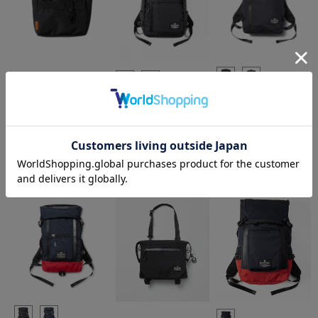
CROSS BODY
TOTE BAG
RECTANGLE
12,000円(税込13,200円)
RECTANGLE 3
DAYPACK
DAYPACK
SOLD OUT
18,000円(税込19,800円)
20,000円(税込22,000円)
SOLD OUT
SOLD OUT