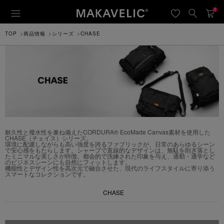
0
TOP
商品情報
シリーズ
CHASE
耐久性と撥水性を兼ね備えたCORDURA® EcoMade Canvas素材を使用した
CHASE（チェイス）シリーズ。
環境に配慮しながらも高い強度を誇るファブリックが、日常のあらゆるシーン
で安心感をもたらします。シャープで直線的なデザインは、無駄を削ぎ落とし
たミニマルな美しさが特徴。都会的で洗練された印象を与え、通勤・通学など
のビジネスシーンにも自然にフィットします。
機能性とデザイン性を高次元で融合させた、現代のライフスタイルに寄り添う
スマートなコレクションです。
CHASE