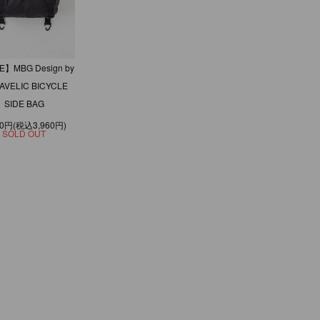
E】MBG Design by
AVELIC BICYCLE
SIDE BAG
00円(税込3,960円)
SOLD OUT