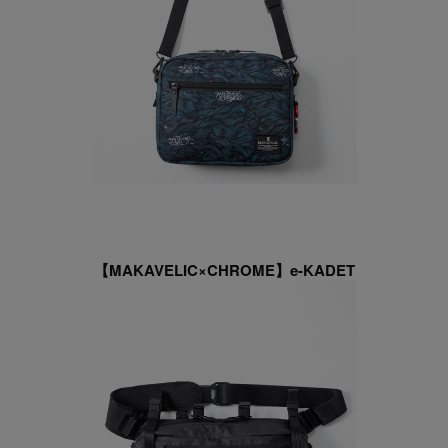
【MAKAVELIC×CHROME】e-KADET