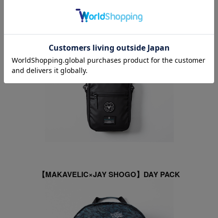
【MAKAVELIC×JAY SHOGO】DAY PACK