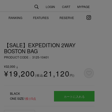
LOGIN
CART
MYPAGE
Instagram
RANKING
FEATURES
RESERVE
【SALE】EXPEDITION 2WAY
BOSTON BAG
PRODUCT CODE：
3125-10401
¥
32,000
↓
¥
19,200
21,120
(税込
円)
BLACK
ONE SIZE/
残り5点