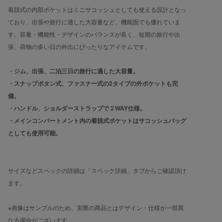
着脱式の内部ポケットはミニサコッシュとしても使える設計となっ
ており、出張や旅行に適した大容量など、機能面でも優れていま
す。容量・機能性・デザインのバランスが良く、短期の旅行や出
張、荷物の多い日の外出にぴったりなアイテムです。
・ジム、出張、二泊三日の旅行に適した大容量。
・スナップボタン式、ファスナー式の2タイプの外ポケットも完
備。
・ハンドル、ショルダーストラップで２WAY仕様。
・メインコンパートメント内の着脱式ポケットはサコッシュバッグ
としても使用可能。
サイズなどスペックの詳細は「スペック詳細」タブからご確認頂け
ます。
※画像はサンプルのため、実際の商品とはデザイン・仕様が一部異
なる場合がございます。