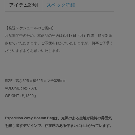
アイテム説明
スペック詳細
【発送スケジュールのご案内】
お盆期間中のため、本商品の発送は8月17日（月）以降、順次対応
させていただきます。ご不便をおかけいたしますが、何卒ご了承く
ださいますようお願いいたします。
BACK
SIZE : 高さ325 × 横625 × マチ325mm
VOLUME : 62〜67L
WEIGHT : 約1300g
Expedition 2way Boston Bagは、光沢のある生地が独特の雰囲気
を醸し出すデザインで、存在感のある佇まいに仕上がっています。