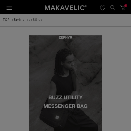
0
TOP
Styling
25SS-08