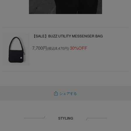
【SALE】BUZZ UTILITY MESSENGER BAG
7,700円
30%OFF
(税込8,470円)
シェアする
STYLING