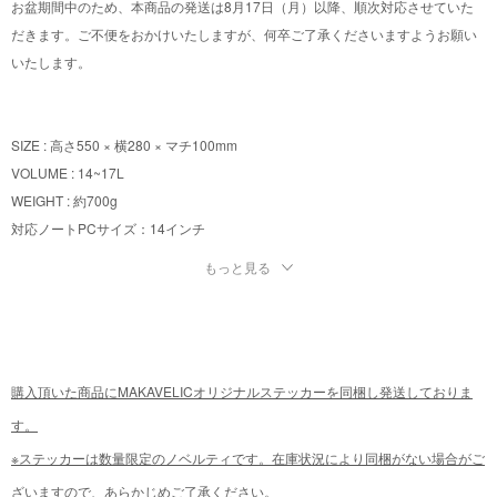
お盆期間中のため、本商品の発送は8月17日（月）以降、順次対応させていた
だきます。ご不便をおかけいたしますが、何卒ご了承くださいますようお願い
いたします。
SIZE : 高さ550 × 横280 × マチ100mm
VOLUME : 14~17L
WEIGHT : 約700g
対応ノートPCサイズ：14インチ
もっと見る
Strike Daypackは、耐久性の高い生地を使用したタフなつくりで、長く使える
日常使いに適したデイパックです。各部に使いやすいポケットを配置し、ノー
トPCやA4書類も収納出来るサイズ感など、実用性にも優れています。機能性と
ミニマルなデザインを兼ね備えており、通勤通学やデイリーユースに頼れる万
購入頂いた商品にMAKAVELICオリジナルステッカーを同梱し発送しておりま
能アイテムです。
サイズなどスペックの詳細は「スペック詳細」タブからご確認頂けます。
す。
※ステッカーは数量限定のノベルティです。在庫状況により同梱がない場合がご
ざいますので、あらかじめご了承ください。