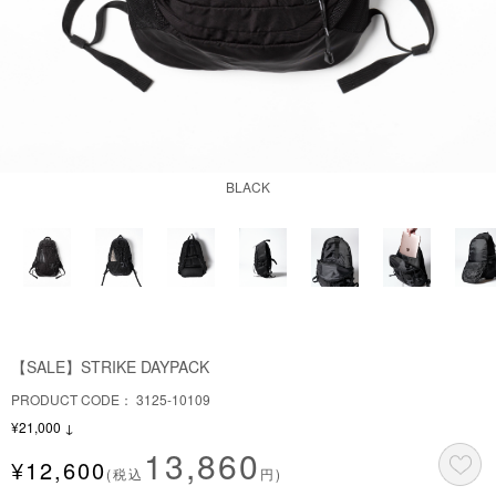
BLACK
【SALE】STRIKE DAYPACK
PRODUCT CODE：
3125-10109
¥
21,000
↓
13,860
¥
12,600
(税込
円)